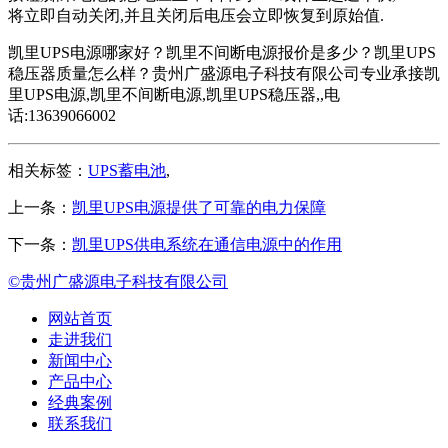
将立即自动关闭,并且关闭后电压会立即恢复到原始值.
凯里UPS电源哪家好？凯里不间断电源报价是多少？凯里UPS
稳压器质量怎么样？贵州广盛源电子科技有限公司专业承接凯
里UPS电源,凯里不间断电源,凯里UPS稳压器,,电
话:13639066002
相关标签：
UPS蓄电池
,
上一条：
凯里UPS电源提供了可靠的电力保障
下一条：
凯里UPS供电系统在通信电源中的作用
©贵州广盛源电子科技有限公司
网站首页
走进我们
新闻中心
产品中心
经典案例
联系我们