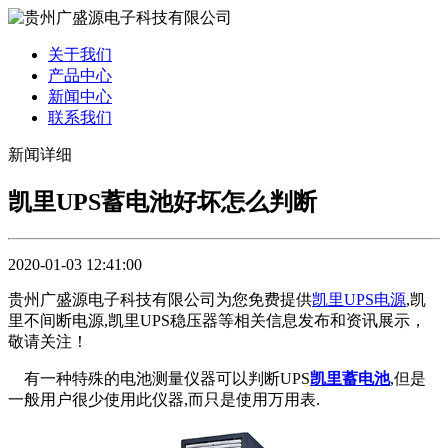
关于我们
产品中心
新闻中心
联系我们
新闻详细
凯里UPS蓄电池好坏怎么判断
2020-01-03 12:41:00
贵州广盛源电子科技有限公司为您免费提供
凯里UPS电源
,凯
里不间断电源,凯里UPS稳压器等相关信息发布和资讯展示，
敬请关注！
有一种特殊的电池测量仪器可以判断UPS
凯里蓄电池
,但是
一般用户很少使用此仪器,而只是使用万用表.