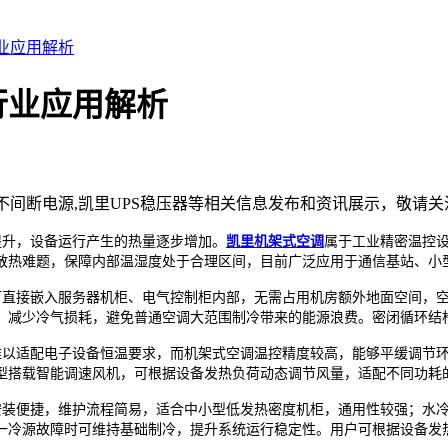
业应用解析
行业应用解析
里不间断电源,凯里UPS稳压器等相关信息发布和资讯展示，敬请关
升，设备运行产生的热量逐步增加。
凯里机架式空调
属于工业精密温控
散热难题，保障内部温湿度处于合理区间，目前广泛应用于通信基站、小
直接嵌入服务器机柜、电气控制柜内部，无需占用机房额外地面空间，空
，减少冷气损耗，避免普通空调大范围制冷带来的能源浪费。密闭循环结
以适配电子设备恒温要求，而机架式空调温控精度较高，能够平缓调节环
型搭载智能调速风机，可根据设备发热负荷动态调节风量，适配不同功耗
装便捷，维护流程简易，适合中小型低发热密度机柜，通用性较强；水冷
一冷源故障时可维持基础制冷，提升系统运行稳定性。用户可根据设备发