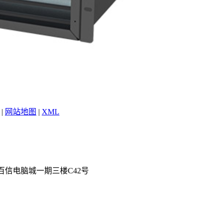
|
网站地图
|
XML
道脑百信电脑城一期三楼C42号