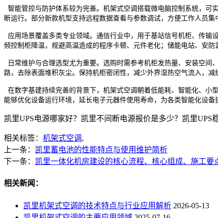
智能管控与防护体系较为完善。机架式空调搭载微电脑控制系统，可实
断运行。部分新款机型支持远程数据查看与参数调试，方便工作人员集
应用场景覆盖多类专业领域。通信行业中，用于基站信号机柜、传输设
频控制柜降温，规避高温造成的程序卡顿、元件老化；储能电站、安防
日常维护与合理选型尤为重要。选购时需参考机柜发热量、安装空间、
路，去除表面堆积灰尘。保持机柜密闭性，减少外界湿热空气流入，减
在数字基建持续完善的背景下，机架式空调朝着低能耗、智能化、小型
能够优化设备运行环境，延长电子元器件使用寿命，为各类智能化设备
凯里UPS电源哪家好？凯里不间断电源报价是多少？凯里UPS稳压器
相关标签：
机架式空调
,
上一条：
凯里蓄电池的性能特点与使用维护简析
下一条：
凯里一体化机房建设的核心流程、核心组成、施工要
相关新闻：
凯里机架式空调的技术特点与行业应用解析
2026-05-13
凯里机架式空调的主要应用领域
2025-07-16