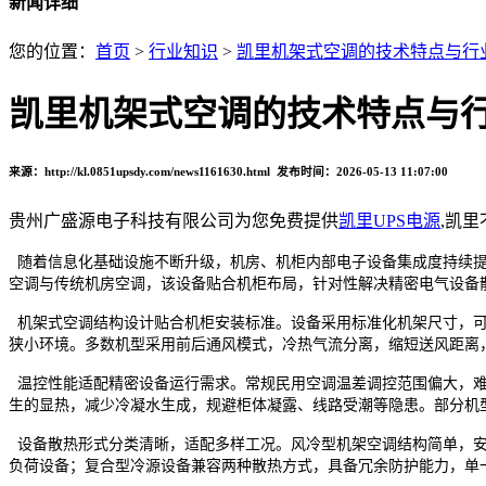
新闻详细
您的位置：
首页
>
行业知识
>
凯里机架式空调的技术特点与行
凯里机架式空调的技术特点与
来源：http://kl.0851upsdy.com/news1161630.html 发布时间：2026-05-13 11:07:00
贵州广盛源电子科技有限公司为您免费提供
凯里UPS电源
,凯
随着信息化基础设施不断升级，机房、机柜内部电子设备集成度持续提
空调与传统机房空调，该设备贴合机柜布局，针对性解决精密电气设备
机架式空调结构设计贴合机柜安装标准。设备采用标准化机架尺寸，可
狭小环境。多数机型采用前后通风模式，冷热气流分离，缩短送风距离
温控性能适配精密设备运行需求。常规民用空调温差调控范围偏大，难
生的显热，减少冷凝水生成，规避柜体凝露、线路受潮等隐患。部分机
设备散热形式分类清晰，适配多样工况。风冷型机架空调结构简单，安
负荷设备；复合型冷源设备兼容两种散热方式，具备冗余防护能力，单