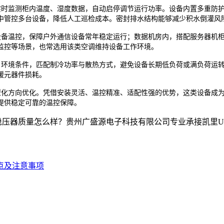
时监测柜内温度、湿度数据，自动启停调节运行功率。设备内置多重防护
中管控多台设备，降低人工巡检成本。密封排水结构能够减少积水倒灌风
备温控，保障户外通信设备常年稳定运行；数据机房内，搭配服务器机柜
监控等场景，也常选用该类空调维持设备工作环境。
环境条件，匹配制冷功率与散热方式，避免设备长期低负荷或满负荷运转
缓元器件损耗。
化方向优化。凭借安装灵活、温控精准、适配性强的优势，这类设备成为
提供稳定可靠的温控保障。
质量怎么样？贵州广盛源电子科技有限公司专业承接凯里UPS电源,凯
点及注意事项