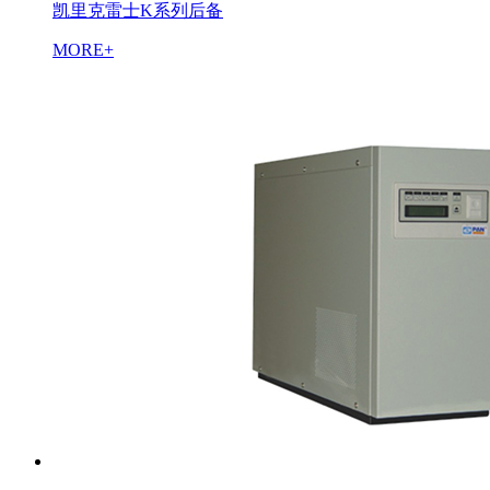
凯里克雷士K系列后备
MORE+