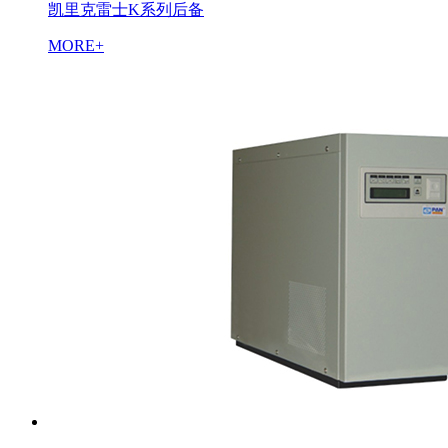
凯里克雷士K系列后备
MORE+